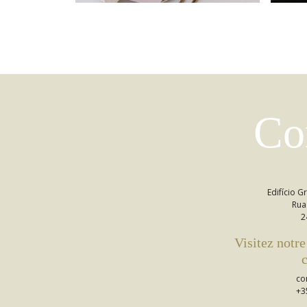
Co
Edifício 
Rua
2
Visitez notre
c
co
+3