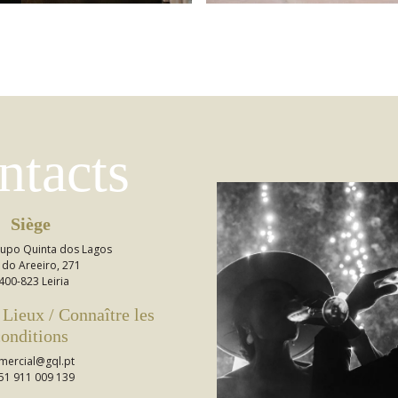
ntacts
Siège
Grupo Quinta dos Lagos
 do Areeiro, 271
400-823 Leiria
 Lieux / Connaître les
onditions
mercial@gql.pt
51 911 009 139