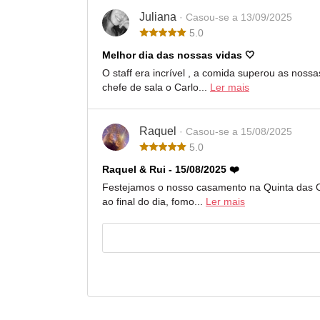
Juliana
· Casou-se a 13/09/2025
5.0
Melhor dia das nossas vidas 🤍
O staff era incrível , a comida superou as nos
chefe de sala o Carlo...
Ler mais
Raquel
· Casou-se a 15/08/2025
5.0
Raquel & Rui - 15/08/2025 ❤️
Festejamos o nosso casamento na Quinta das Ol
ao final do dia, fomo...
Ler mais