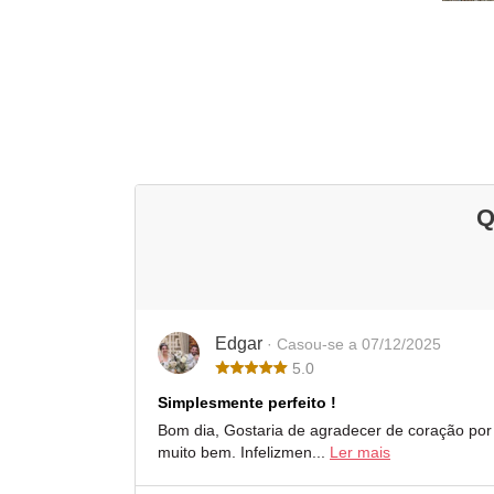
Q
Edgar
· Casou-se a 07/12/2025
5.0
Simplesmente perfeito !
Bom dia, Gostaria de agradecer de coração por
muito bem. Infelizmen...
Ler mais